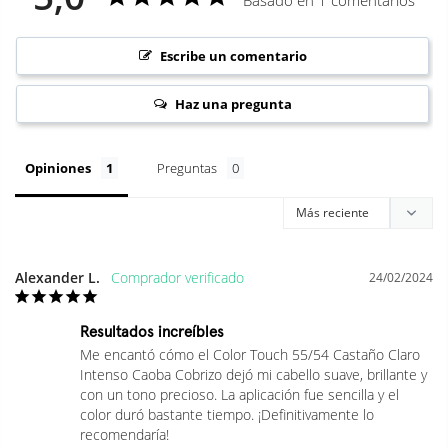
INSTRUCCIONES DE USO PROFESIONAL Y TIEMPOS
DE ACTUACIÓN
Escribe un comentario
Color Touch es un sistema de coloración demi-permanente de
uso exclusivo profesional. Siga rigurosamente los pasos de
Haz una pregunta
aplicación:
1. Preparación y Primera Aplicación (Toda la Cabeza):
Opiniones
Preguntas
Utilice guantes monouso adecuados durante todo el
proceso.
Realice la mezcla en un bol no metálico utilizando una
brocha o emplee el bote aplicador oficial.
Aplique la mezcla uniformemente desde las raíces hasta las
Alexander L.
24/02/2024
puntas sobre el cabello previamente lavado con champú y
secado con toalla.
Resultados increíbles
2. Tiempos de Actuación Oficiales (Wella Professionals):
Me encantó cómo el Color Touch 55/54 Castaño Claro 
Intenso Caoba Cobrizo dejó mi cabello suave, brillante y 
con un tono precioso. La aplicación fue sencilla y el 
Método de
Tiempo
Tras Permanente /
color duró bastante tiempo. ¡Definitivamente lo 
Aplicación
Estándar
Alisado
recomendaría!