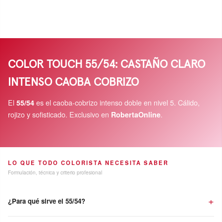
Sin Calor
20 minutos
15 minutos
Con Calor
15 minutos
10 minutos
(Climazon)
3. Precauciones Críticas de Seguridad:
COLOR TOUCH 55/54: CASTAÑO CLARO
Los colorantes capilares pueden causar reacciones alérgicas graves.
INTENSO CAOBA COBRIZO
No utilizar en menores de 16 años. Realice obligatoriamente un test de
alerta de alergia cutánea 48 horas antes de cada aplicación. No teñir si
El
es el caoba-cobrizo intenso doble en nivel 5. Cálido,
el cuero cabelludo presenta irritaciones o lesiones. Enjuagar
55/54
inmediatamente los ojos si el producto entra en contacto con ellos. No
rojizo y sofisticado. Exclusivo en
.
RobertaOnline
aplicar en cejas ni pestañas.
LO QUE TODO COLORISTA NECESITA SABER
Formulación, técnica y criterio profesional
¿Para qué sirve el 55/54?