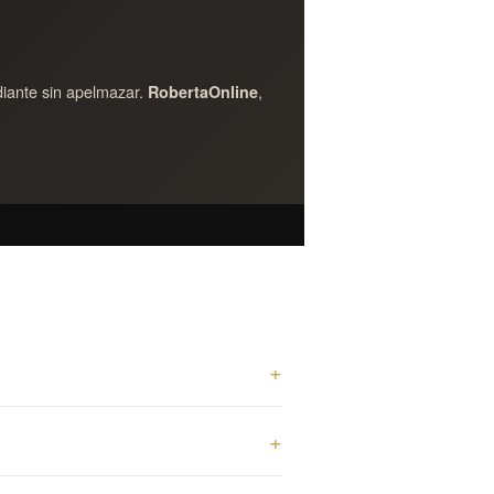
ación.
an.
RobertaOnline es distribuidor oficial de Sebastian
adiante sin apelmazar.
,
RobertaOnline
 100% original con trazabilidad de lote.
nuestra
colección Sebastian Professional
y conoce el
hub de marca Sebastian
.