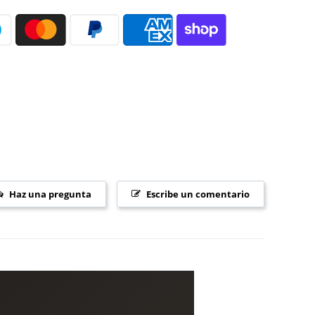
sas
— restaura elasticidad y protege frente a agresiones
 perdura en el cabello tras la aplicación.
nlaces para regenerar el cabello desde el interior.
iento natural excepcional tras el tratamiento.
2 veces por semana dentro de la rutina Dark Oil.
isponible en 500ml.
ONAL
y retira el exceso de humedad con toalla (húmedo, sin
Haz una pregunta
Escribe un comentario
nte a una
nuez
de medios a puntas y distribuye con
n el grado de deshidratación y aclara abundantemente.
s muy porosos, apura el tiempo de exposición a los 5