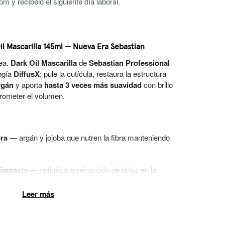
m y recíbelo el siguiente día laboral.
il Mascarilla 145ml — Nueva Era Sebastian
nea.
Dark Oil Mascarilla
de
Sebastian Professional
logía
DiffusX
: pule la cutícula, restaura la estructura
rgán
y aporta
hasta 3 veces más suavidad
con brillo
prometer el volumen.
era
— argán y jojoba que nutren la fibra manteniendo
o impacto
— optimiza la refracción de la luz en la
Leer más
espamiento
— disciplina la cutícula para un control total