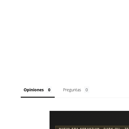
Opiniones
Preguntas
NUEVA ERA SEBASTIAN · DARK OIL · T