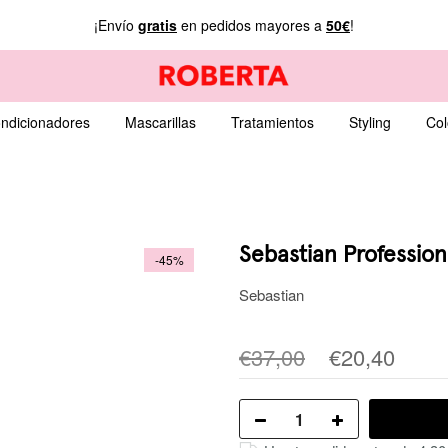
¡Envío
gratis
en pedidos mayores a
50€
!
ndicionadores
Mascarillas
Tratamientos
Styling
Col
Sebastian Profession
-45%
Sebastian
€37,00
€20,40