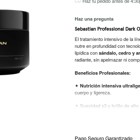
Haz tu pedido antes de 4:30p
Haz una pregunta
Sebastian Professional Dark O
El tratamiento intensivo de la lí
nutre en profundidad con tecno
lipídica con
sándalo, cedro y a
radiante, sin apelmazar ni com
Beneficios Profesionales:
✦
Nutrición intensiva ultralig
cuerpo y ligereza.
✦
Suavidad x3 y brillo de alt
superficie capilar.
✦
Control avanzado del encr
del peinado.
Pago Seguro Garantizado