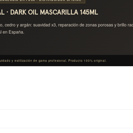
minutos para maximizar la repar
L · DARK OIL MASCARILLA 145ML
Producto profesional Sebasti
alo, cedro y argán: suavidad x3, reparación de zonas porosas y brillo r
Professional en España: producto
nal en España.
Descubre la línea completa en 
relanzamiento Nueva Era en el
idado y estilización de gama profesional. Producto 100% original.