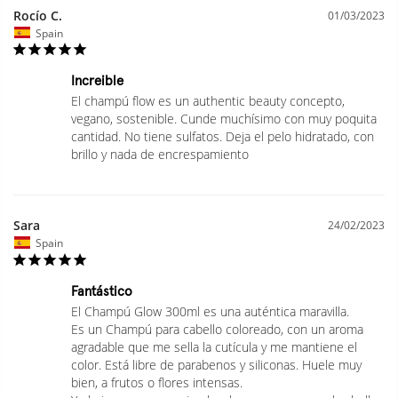
Paso 4 recomendado: usar el GLOW Conditioner para mayor
Rocío C.
01/03/2023
radiancia y protección del color.
Spain
INGREDIENTES
Increible
Aqua (Water, Eau), Sodium C14-16 Olefin Sulfonate, Cocamidopropyl
El champú flow es un authentic beauty concepto, 
Betaine, Lactic Acid, Sodium Methyl Cocoyl Taurate, Sodium Chloride,
vegano, sostenible. Cunde muchísimo con muy poquita 
Calcium Carbonate, Calcium Hydroxide, Oryza Sativa (Rice) Extract,
cantidad. No tiene sulfatos. Deja el pelo hidratado, con 
Cinnamomum Zeylanicum Bark Extract, Phoenix Dactylifera (Date) Fruit
brillo y nada de encrespamiento
Extract, Panthenol, PEG-7 Glyceryl Cocoate, Parfum (Fragrance),
Sodium Benzoate, Glycol Distearate, PEG-120 Methyl Glucose Dioleate,
Laureth-4, Guar Hydroxypropyltrimonium Chloride, Glycerin, Coconut
Acid, Hydrogenated Castor Oil, Limonene, Linalool, Propylene Glycol.
Sara
24/02/2023
Spain
Fantástico
El Champú Glow 300ml es una auténtica maravilla.

Es un Champú para cabello coloreado, con un aroma 
agradable que me sella la cutícula y me mantiene el 
color. Está libre de parabenos y siliconas. Huele muy 
bien, a frutos o flores intensas.
