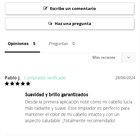
Escribe un comentario
✦ Pantenol (Pro-B5): hidratación y manejabilidad del cabello
teñido.
Haz una pregunta
MÁS BENEFICIOS
Extracto de Arroz (Oryza Sativa): suavidad y brillo natural.
Calcium Carbonate: ayuda a sellar la cutícula del cabello
Opiniones
Preguntas
teñido.
Sin siliconas, parabenos ni aceites minerales.
Fórmula vegana Vegan Society™. Cruelty-free. Sin
microplásticos.
Pablo J.
Fragancia especia premium: ácorde rico de frutas secas,
28/06/2024
dátil, canela, maderas lácteas, vainilla, tonka.
MODO DE USO
Suavidad y brillo garantizados
1. Masajear el GLOW Cleanser sobre el cabello húmedo.
Desde la primera aplicación noté cómo mi cabello lucía 
más radiante y suave. Este limpiador es perfecto para 
mantener el color de mi cabello intacto y con un 
2. Dejar actuar la fragancia y disfrutar la sensación lujosa.
aspecto saludable. ¡Totalmente recomendado!
3. Aclarar abundantemente con agua.