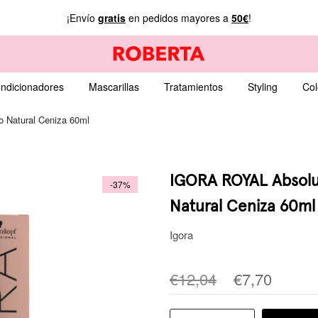
¡Envío
gratis
en pedidos mayores a
50€
!
ndicionadores
Mascarillas
Tratamientos
Styling
Col
 Natural Ceniza 60ml
IGORA ROYAL Absolut
-37%
Natural Ceniza 60ml
Igora
€12,04
€7,70