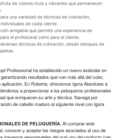
sfruta de colores ricos y vibrantes que permanecen
.
o para una variedad de técnicas de coloración,
ndividuales de cada cliente.
ación amigable que permite una experiencia de
ara el profesional como para el cliente.
 diversas técnicas de coloración, desde retoques de
pletas.
pf Professional ha establecido un nuevo estándar en
 garantizando resultados que van más allá del color,
da aplicación. En Roberta, ofrecemos Igora Absolutes a
iéndonos a proporcionar a los peluqueros profesionales
dad que enriquecen su arte y técnica. Navega por
oración de cabello maduro al siguiente nivel con Igora
IONALES DE PELUQUERÍA.
Al comprar este
al, conocer y aceptar los riesgos asociados al uso de
os hacemos responsables del mal uso del producto (ver