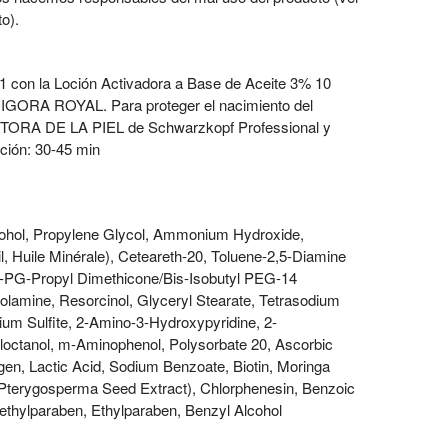
o).
:1 con la Loción Activadora a Base de Aceite 3% 10
de IGORA ROYAL. Para proteger el nacimiento del
TORA DE LA PIEL de Schwarzkopf Professional y
ción: 30-45 min
cohol, Propylene Glycol, Ammonium Hydroxide,
l, Huile Minérale), Ceteareth-20, Toluene-2,5-Diamine
o-PG-Propyl Dimethicone/Bis-Isobutyl PEG-14
olamine, Resorcinol, Glyceryl Stearate, Tetrasodium
um Sulfite, 2-Amino-3-Hydroxypyridine, 2-
yloctanol, m-Aminophenol, Polysorbate 20, Ascorbic
agen, Lactic Acid, Sodium Benzoate, Biotin, Moringa
 Pterygosperma Seed Extract), Chlorphenesin, Benzoic
 Methylparaben, Ethylparaben, Benzyl Alcohol