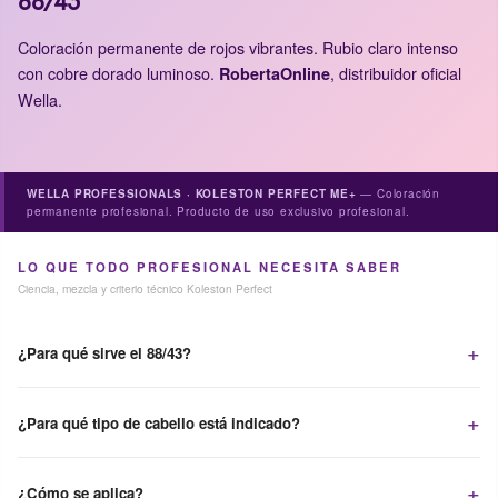
88/43
Treatment.
Coloración permanente de rojos vibrantes. Rubio claro intenso
Consejo profesional: en bases claras el cobre dorado alcanza su
con cobre dorado luminoso.
, distribuidor oficial
RobertaOnline
máxima luminosidad; usa champú de mantenimiento del color.
Wella.
Producto exclusivo para uso profesional.
INGREDIENTES
Aqua/Water/Eau, Cetearyl Alcohol, Lanolin Alcohol, Lauryl Pyrrolidone,
WELLA PROFESSIONALS · KOLESTON PERFECT ME+
— Coloración
permanente profesional. Producto de uso exclusivo profesional.
Glycerin, Ammonia, Oleic Acid, Glyceryl Stearate SE, Sodium Sulfate,
Sodium Laureth Sulfate, Ascorbic Acid, Parfum/Fragrance, Sodium
Sulfite, Disodium EDTA, 2-Methoxymethyl-p-Phenylenediamine, 2-
LO QUE TODO PROFESIONAL NECESITA SABER
Amino-4-Hydroxyethylaminoanisole Sulfate, Resorcinol, Tocopherol.
Ciencia, mezcla y criterio técnico Koleston Perfect
¿Para qué sirve el 88/43?
¿Para qué tipo de cabello está indicado?
¿Cómo se aplica?