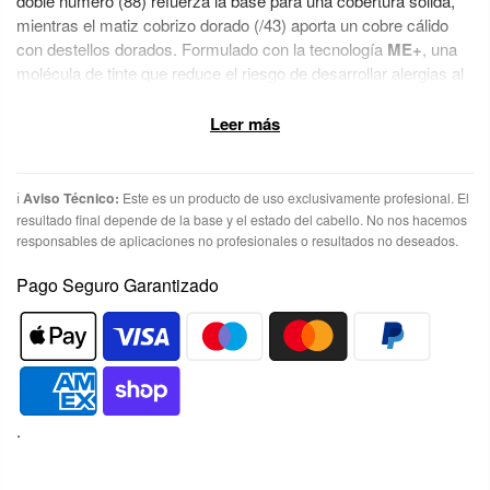
doble número (88) refuerza la base para una cobertura sólida,
mientras el matiz cobrizo dorado (/43) aporta un cobre cálido
con destellos dorados. Formulado con la tecnología
ME+
, una
molécula de tinte que reduce el riesgo de desarrollar alergias al
color, y con hasta un 85% de ingredientes de origen natural.
Disponible en nuestra colección de
tintes Koleston Perfect
en
Leer más
RobertaOnline, distribuidor oficial en España.
Beneficios Clave:
ℹ️
Aviso Técnico:
Este es un producto de uso exclusivamente profesional. El
resultado final depende de la base y el estado del cabello. No nos hacemos
✦
Reflejo Cobrizo Dorado (/43)
— cobre cálido con destellos
responsables de aplicaciones no profesionales o resultados no deseados.
dorados.
Pago Seguro Garantizado
✦
Cobertura de canas
— base intensa (88) para un resultado
sólido.
✦
Tecnología ME+
: molécula que reduce el riesgo de alergias
al tinte.
.
✦
Color y brillo duraderos
— pigmentación intensa que
respeta la fibra.