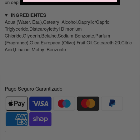
un cepillo para conseguir un aspecto más dócil.
INGREDIENTES
Aqua (Water, Eau),Cetearyl Alcohol,Caprylic/Capric
Triglyceride,Distearoylethyl Dimonium
Chloride,Glycerin,Betaine,Sodium Benzoate,Parfum
(Fragrance),Olea Europaea (Olive) Fruit Oil,Ceteareth-20,Citric
Acid,Linalool,Methyl Benzoate
Pago Seguro Garantizado
.