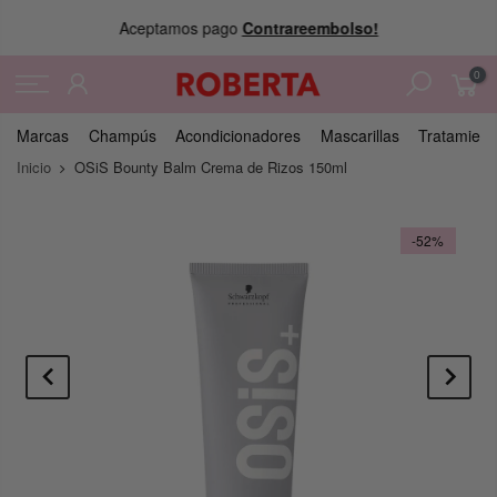
Aceptamos pago
Contrareembolso!
0
Marcas
Champús
Acondicionadores
Mascarillas
Tratamient
Inicio
OSiS Bounty Balm Crema de Rizos 150ml
-52%