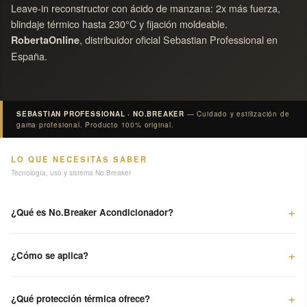
Leave-in reconstructor con ácido de manzana: 2x más fuerza,
calor: las herramientas térmicas activan sus propiedades
blindaje térmico hasta 230°C y fijación moldeable.
protectoras y de fijación moldeable.
, distribuidor oficial Sebastian Professional en
RobertaOnline
España.
Consejo profesional: al no aclararse, el producto permanece en
el tallo ejerciendo su función reconstructora de forma continua
entre servicios.
SEBASTIAN PROFESSIONAL · NO.BREAKER
— Cuidado y estilización de
gama profesional. Producto 100% original.
Producto profesional Sebastian.
RobertaOnline es distribuidor
oficial de Sebastian Professional en España: producto 100%
LO QUE NECESITAS SABER
original con trazabilidad de lote.
Tecnología, uso y sistema No.Breaker
Descubre la línea completa en nuestra
colección Sebastian
Professional
y conoce el relanzamiento Nueva Era en el
hub de
¿Qué es No.Breaker Acondicionador?
marca Sebastian
.
¿Cómo se aplica?
¿Qué protección térmica ofrece?