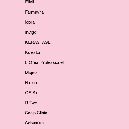
EIMI
Farmavita
Igora
Invigo
KÉRASTASE
Koleston
L´Oreal Professionel
Majirel
Nioxin
OSiS+
R-Two
Scalp Clinix
Sebastian