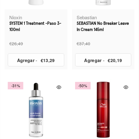
Nioxin
Sebastian
SYSTEM 1 Treatment -Paso 3-
SEBASTIAN No Breaker Leave
100ml
In Cream 145ml
€26,49
€37,40
Agregar
-
€13,29
Agregar
-
€20,19
-31%
-50%