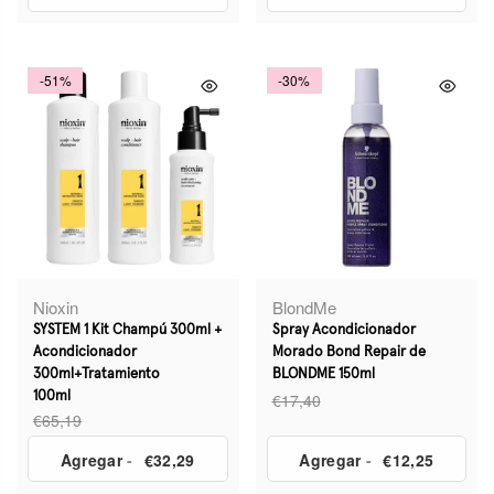
-51%
-30%
Nioxin
BlondMe
SYSTEM 1 Kit Champú 300ml +
Spray Acondicionador
Acondicionador
Morado Bond Repair de
300ml+Tratamiento
BLONDME 150ml
100ml
€17,40
€65,19
Agregar
-
€32,29
Agregar
-
€12,25