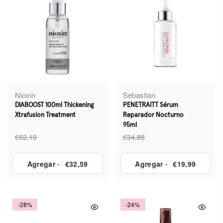
Nioxin
Sebastian
DIABOOST 100ml Thickening
PENETRAITT Sérum
Xtrafusion Treatment
Reparador Nocturno
95ml
€52,19
€34,85
Agregar
-
€32,59
Agregar
-
€19,99
-28%
-24%