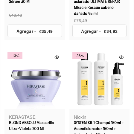
Sérum 30 Ml
aclarado ULTIMATE REPAIR
Miracle Rescue cabello
€40,40
dañado 95 ml
€76,49
Agregar
-
€35,49
Agregar
-
€34,92
-13%
-36%
KÉRASTASE
Nioxin
BLOND ABSOLU Mascarilla
SYSTEM Kit 1 Champú 150ml +
Ultra-Violeta 200 Ml
Acondicionador 150ml +