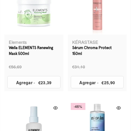
Elements
KÉRASTASE
Wella ELEMENTS Renewing
Sérum Chroma Protect
Mask 500ml
150ml
€56,69
€31,10
Agregar
-
€23,39
Agregar
-
€25,90
-46%