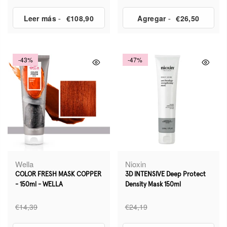
Leer más
-
€108,90
Agregar
-
€26,50
-43%
-47%
Wella
Nioxin
COLOR FRESH MASK COPPER
3D INTENSIVE Deep Protect
- 150ml - WELLA
Density Mask 150ml
€14,39
€24,19