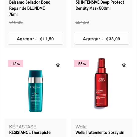
Bálsamo Sellador Bond
3D INTENSIVE Deep Protect
Repair de BLONDME
Density Mask 500ml
75ml
€16,30
€54,59
Agregar
-
€11,50
Agregar
-
€33,09
-13%
-55%
KÉRASTASE
Wella
RESISTANCE Thérapiste
Wella Tratamiento Spray sin