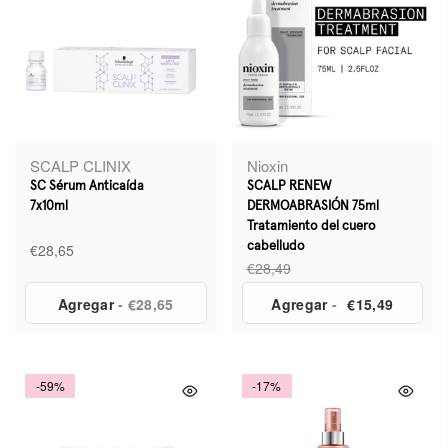
SCALP CLINIX
Nioxin
SC Sérum Anticaída
SCALP RENEW
7x10ml
DERMOABRASIÓN 75ml
Tratamiento del cuero
€28,65
cabelludo
€28,49
Agregar
- €28,65
Agregar
-
€15,49
-59%
-17%