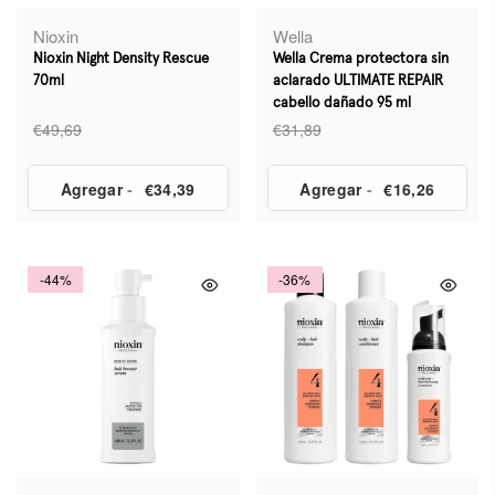
Nioxin
Wella
Nioxin Night Density Rescue
Wella Crema protectora sin
70ml
aclarado ULTIMATE REPAIR
cabello dañado 95 ml
€49,69
€31,89
Agregar
-
€34,39
Agregar
-
€16,26
-44%
-36%