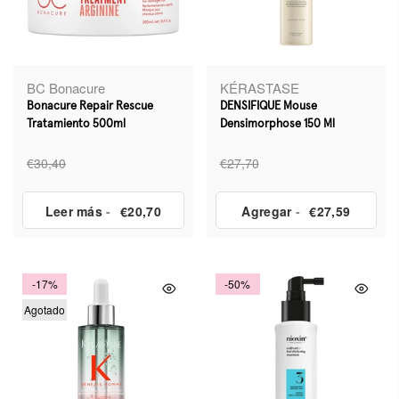
BC Bonacure
KÉRASTASE
Bonacure Repair Rescue
DENSIFIQUE Mouse
Tratamiento 500ml
Densimorphose 150 Ml
€30,40
€27,70
Leer más
-
€20,70
Agregar
-
€27,59
-17%
-50%
Agotado