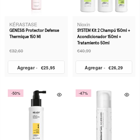
KÉRASTASE
Nioxin
GENESIS Protector Defense
SYSTEM Kit 2 Champú 150ml +
Thermique 150 Ml
Acondicionador 150ml +
Tratamiento 50ml
€32,60
€40,99
Agregar
-
€25,95
Agregar
-
€26,29
-50%
-47%