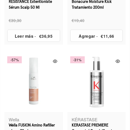
RESISTANCE Extentioniste
Bonacure Moisture Kick
Sérum Scalp 50 Ml
Tratamiento 200ml
€39,30
€19,40
Leer más
-
€36,95
Agregar
-
€11,66
-57%
-31%
Wella
KÉRASTASE
Wella FUSION Amino Refiller
KERASTASE PREMIERE