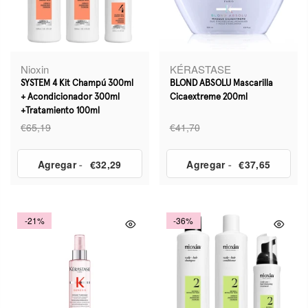
Nioxin
KÉRASTASE
SYSTEM 4 Kit Champú 300ml
BLOND ABSOLU Mascarilla
+ Acondicionador 300ml
Cicaextreme 200ml
+Tratamiento 100ml
€65,19
€41,70
Agregar
-
€32,29
Agregar
-
€37,65
-21%
-36%