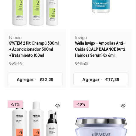
Nioxin
Invigo
SYSTEM 2 Kit Champú 300ml
Wella Invigo - Ampollas Anti-
+ Acondicionador 300ml
Caída SCALP BALANCE (Anti
+Tratamiento 100ml
Hairloss Serum) 8x 6ml
€65,19
€40,29
Agregar
-
€32,29
Agregar
-
€17,39
-51%
-10%