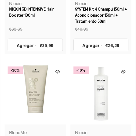
Nioxin
Nioxin
NIOXIN 3D INTENSIVE Hair
SYSTEM Kit 4 Champú 150ml +
Booster 100ml
Acondicionador 150ml +
Tratamiento 50ml
€63,69
€40,99
Agregar
-
€35,99
Agregar
-
€26,29
-30%
-40%
BlondMe
Nioxin