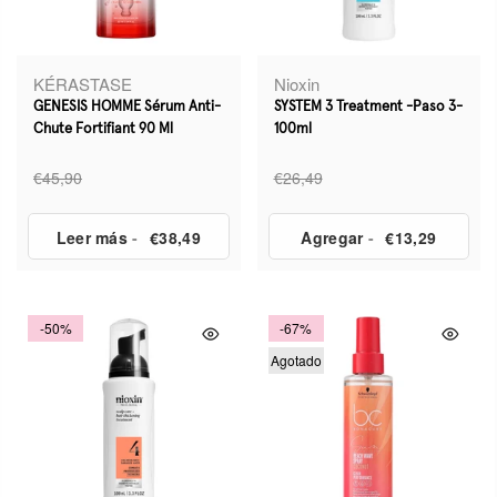
KÉRASTASE
Nioxin
GENESIS HOMME Sérum Anti-
SYSTEM 3 Treatment -Paso 3-
Chute Fortifiant 90 Ml
100ml
€45,90
€26,49
Leer más
-
€38,49
Agregar
-
€13,29
-50%
-67%
Agotado