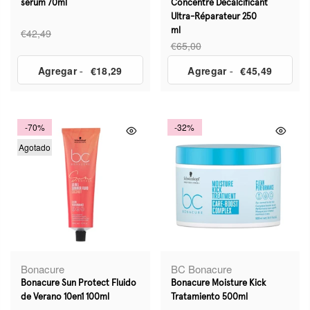
sérum 70ml
Concentré Decalcificant
Ultra-Réparateur 250
€42,49
ml
€65,00
Agregar
-
€18,29
Agregar
-
€45,49
-70%
-32%
Agotado
Bonacure
BC Bonacure
Bonacure Sun Protect Fluido
Bonacure Moisture Kick
de Verano 10en1 100ml
Tratamiento 500ml