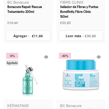
BC Bonacure
FIBRE CLINIX
Bonacure Repair Rescue
Sellador de Fibras y Puntas
Tratamiento 200ml
Bondfinity Fibre Clinix
150ml
€19,40
€30,80
Agregar
-
€11,66
Leer más
- €30,80
-6%
-40%
Agotado
KÉRASTASE
BC Bonacure