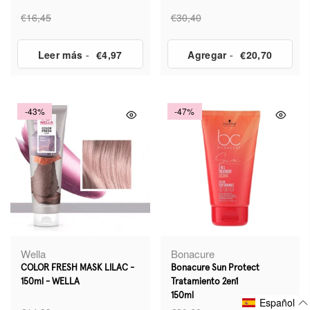
€16,45
€30,40
Leer más
-
€4,97
Agregar
-
€20,70
-43%
-47%
Wella
Bonacure
COLOR FRESH MASK LILAC -
Bonacure Sun Protect
150ml - WELLA
Tratamiento 2en1
150ml
Español