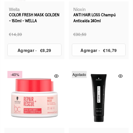
Wella
Nioxin
COLOR FRESH MASK GOLDEN
ANTI HAIR LOSS Champú
- 150ml - WELLA
Anticaída 240ml
€14,39
€30,59
Agregar
-
€8,29
Agregar
-
€16,79
-40%
Agotado