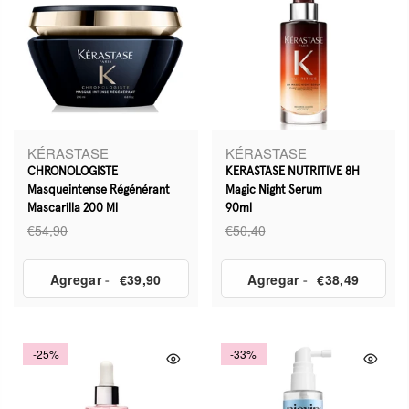
KÉRASTASE
KÉRASTASE
CHRONOLOGISTE
KERASTASE NUTRITIVE 8H
Masqueintense Régénérant
Magic Night Serum
Mascarilla 200 Ml
90ml
€54,90
€50,40
Agregar
-
€39,90
Agregar
-
€38,49
-25%
-33%