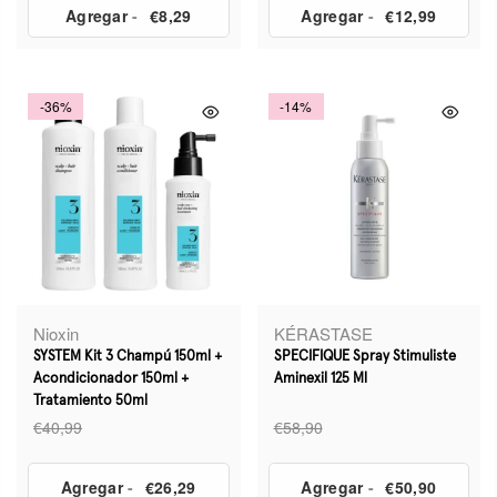
Agregar
-
€8,29
Agregar
-
€12,99
-36%
-14%
Nioxin
KÉRASTASE
SYSTEM Kit 3 Champú 150ml +
SPECIFIQUE Spray Stimuliste
Acondicionador 150ml +
Aminexil 125 Ml
Tratamiento 50ml
€40,99
€58,90
Agregar
-
€26,29
Agregar
-
€50,90