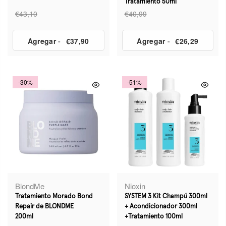
Tratamiento 50ml
€43,10
€40,99
Agregar
-
€37,90
Agregar
-
€26,29
-30%
-51%
BlondMe
Nioxin
Tratamiento Morado Bond
SYSTEM 3 Kit Champú 300ml
Repair de BLONDME
+ Acondicionador 300ml
200ml
+Tratamiento 100ml