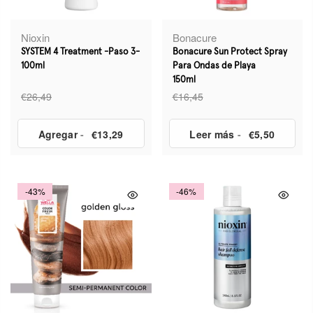
Nioxin
Bonacure
SYSTEM 4 Treatment -Paso 3-
Bonacure Sun Protect Spray
100ml
Para Ondas de Playa
150ml
€26,49
€16,45
Agregar
-
€13,29
Leer más
-
€5,50
-43%
-46%