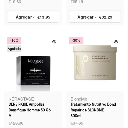
€19,80
€65,19
Agregar
-
€13,95
Agregar
-
€32,29
-16%
-30%
Agotado
KÉRASTASE
BlondMe
DENSIFIQUE Ampollas
Tratamiento Nutritivo Bond
Densifique Homme 30 X 6
Repair de BLONDME
Ml
500ml
€129,30
€37,65