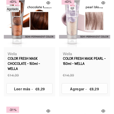
-43%
-43%
Agotado
Wella
Wella
COLOR FRESH MASK
COLOR FRESH MASK PEARL -
CHOCOLATE - 150ml -
150ml - WELLA
WELLA
€14,39
€14,39
Leer más
-
€8,29
Agregar
-
€8,29
-31%