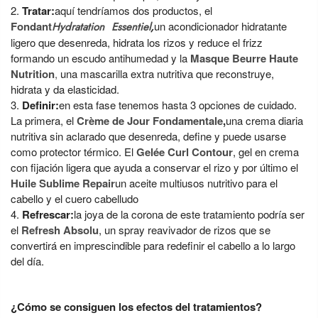
Tratar:
aquí tendríamos dos productos, el
Fondant
un acondicionador hidratante
Hydratation Essentiel
,
ligero que desenreda, hidrata los rizos y reduce el frizz
formando un escudo antihumedad y la
Masque Beurre Haute
Nutrition
,
una mascarilla extra nutritiva que reconstruye,
hidrata y da elasticidad.
Definir:
en esta fase tenemos hasta 3 opciones de cuidado.
La primera, el
Crème de Jour Fondamentale
,
una crema diaria
nutritiva sin aclarado que desenreda, define y puede usarse
como protector térmico. El
Gelée Curl Contour
, gel en crema
con fijación ligera que ayuda a conservar el rizo y por último el
Huile Sublime Repair
un aceite multiusos nutritivo para el
cabello y el cuero cabelludo
Refrescar:
la joya de la corona de este tratamiento podría ser
el
Refresh Absolu
, un spray reavivador de rizos que se
convertirá en imprescindible para redefinir el cabello a lo largo
del día.
¿Cómo se consiguen los efectos del tratamientos?