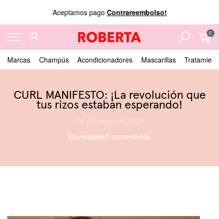
Aceptamos pago
Contrareembolso!
0
Marcas
Champús
Acondicionadores
Mascarillas
Tratamient
CURL MANIFESTO: ¡La revolución que
tus rizos estaban esperando!
18 de mayo de 2021
Novedades
0 comentarios