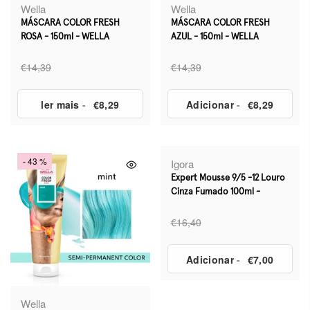
Wella
Wella
MÁSCARA COLOR FRESH
MÁSCARA COLOR FRESH
ROSA - 150ml - WELLA
AZUL - 150ml - WELLA
€14,39
€14,39
ler mais
-
€8,29
Adicionar
-
€8,29
- 43 %
Igora
Expert Mousse 9/5 -12 Louro
Cinza Fumado 100ml -
€16,40
Adicionar
-
€7,00
Wella