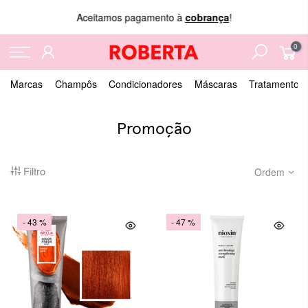
Aceitamos pagamento à
cobrança
!
0
Marcas
Champôs
Condicionadores
Máscaras
Tratamentos
Promoção
Filtro
Ordem
- 43 %
- 47 %