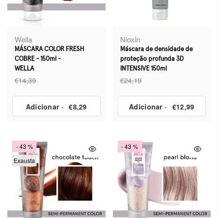
Wella
Nioxin
MÁSCARA COLOR FRESH
Máscara de densidade de
COBRE - 150ml -
proteção profunda 3D
WELLA
INTENSIVE 150ml
€14,39
€24,19
Adicionar
-
€8,29
Adicionar
-
€12,99
- 43 %
- 43 %
Exausta