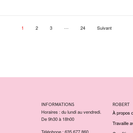
…
1
2
3
24
Suivant
INFORMATIONS
ROBERT
Horaires : du lundi au vendredi.
À propos 
De 9h30 à 18h00
Travaille 
Téléphone : 635 677 860