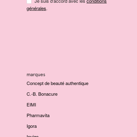
Je suis d'accord avec les
conditions
générales
.
marques
Concept de beauté authentique
C.-B. Bonacure
EIMI
Pharmavita
Igora
Invigo