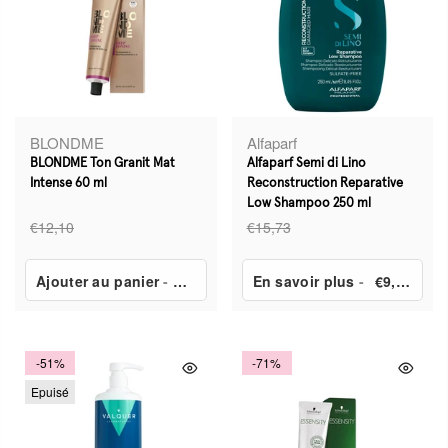
BLONDME
Alfaparf
BLONDME Ton Granit Mat
Alfaparf Semi di Lino
Intense 60 ml
Reconstruction Reparative
Low Shampoo 250 ml
€12,10
€15,73
Ajouter au panier
-
€6,90
En savoir plus
-
€9,75
-51%
-71%
Epuisé