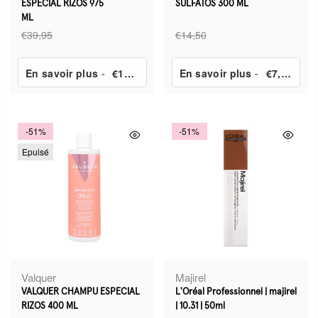
ESPECIAL RIZOS 975
SULFATOS 300 ML
ML
€39,95
€14,50
En savoir plus
-
€19,88
En savoir plus
-
€7,50
-51%
-51%
Epuisé
Valquer
Majirel
VALQUER CHAMPU ESPECIAL
L'Oréal Professionnel | majirel
RIZOS 400 ML
| 10.31 | 50ml