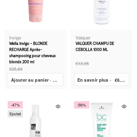
Invigo
Valquer
Wella Invigo - BLONDE
VALQUER CHAMPU DE
RECHARGE Après-
CEBOLLA 1000 ML
shampooing pour cheveux
blonds 200 ml
€13,95
€25,69
Ajouter au panier
-
€7,30
En savoir plus
-
€6,95
-47%
-56%
Epuisé