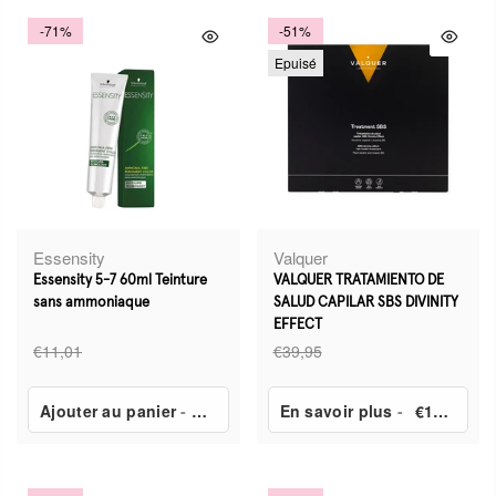
-71%
-51%
Epuisé
Essensity
Valquer
Essensity 5-7 60ml Teinture
VALQUER TRATAMIENTO DE
sans ammoniaque
SALUD CAPILAR SBS DIVINITY
EFFECT
€11,01
€39,95
Ajouter au panier
-
€3,24
En savoir plus
-
€19,88