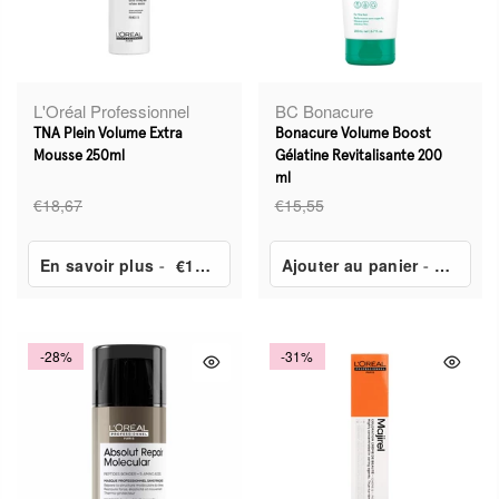
L'Oréal Professionnel
BC Bonacure
TNA Plein Volume Extra
Bonacure Volume Boost
Mousse 250ml
Gélatine Revitalisante 200
ml
€18,67
€15,55
En savoir plus
-
€10,06
Ajouter au panier
-
€6,95
-28%
-31%