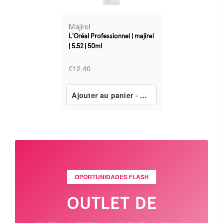
Majirel
L'Oréal Professionnel | majirel
| 5.52 | 50ml
€12,40
Ajouter au panier
-
€8,65
OPORTUNIDADES FLASH
OUTLET DE