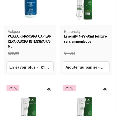
Valquer
Essensity
VALQUER MASCARA CAPILAR
Essensity 4-99 60ml Teinture
REPARADORA INTENSIVA 975
sans ammoniaque
ML
€36,00
€11,01
En savoir plus
-
€17,90
Ajouter au panier
-
€3,24
-71%
-71%