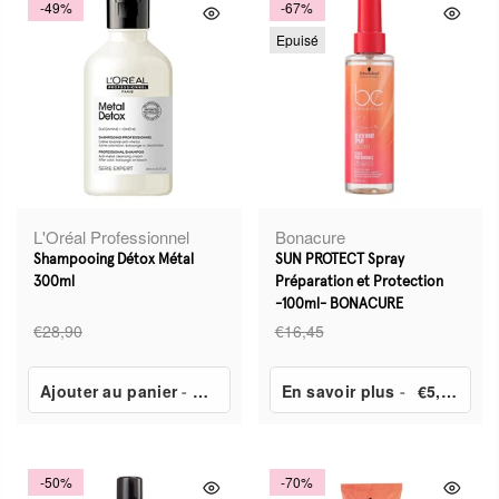
-49%
-67%
Epuisé
L'Oréal Professionnel
Bonacure
Shampooing Détox Métal
SUN PROTECT Spray
300ml
Préparation et Protection
-100ml- BONACURE
€28,90
€16,45
Ajouter au panier
-
€14,99
En savoir plus
-
€5,50
-50%
-70%