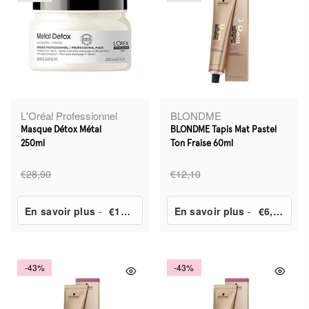
L'Oréal Professionnel
BLONDME
Masque Détox Métal
BLONDME Tapis Mat Pastel
250ml
Ton Fraise 60ml
€28,90
€12,10
En savoir plus
-
€17,40
En savoir plus
-
€6,90
-43%
-43%