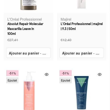
L'Oréal Professionnel
Majirel
Absolut Repair Molecular
L'Oréal Professionnel | majirel
Mascarilla Leave in
| 9.3 | 50ml
100ml
€27,41
€12,40
Ajouter au panier
-
€19,97
Ajouter au panier
-
€8,65
-51%
-51%
Epuisé
Epuisé