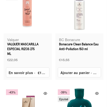
Valquer
BC Bonacure
VALQUER MASCARILLA
Bonacure Clean Balance Eau
ESPECIAL RIZOS 275
Anti-Pollution 150 ml
ML
€22,95
€15,55
En savoir plus
-
€11,42
Ajouter au panier
-
€6,25
-43%
-39%
Epuisé