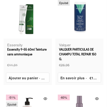
Epuisé
Essensity
Valquer
Essensity 9-55 60ml Teinture
VALQUER PARTICULAS DE
sans ammoniaque
CHAMPU TOTAL REPAIR 150
G.
€11,01
€26,95
Ajouter au panier
-
€3,24
En savoir plus
-
€13,40
-51%
-60%
Epuisé