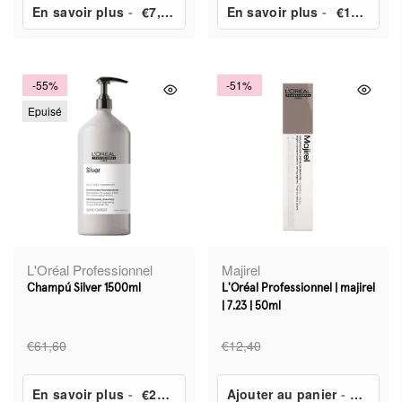
En savoir plus
-
€7,50
En savoir plus
-
€10,65
-55%
-51%
Epuisé
L'Oréal Professionnel
Majirel
Champú Silver 1500ml
L'Oréal Professionnel | majirel
| 7.23 | 50ml
€61,60
€12,40
En savoir plus
-
€28,00
Ajouter au panier
-
€6,14