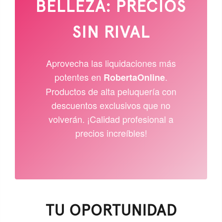
BELLEZA: PRECIOS
SIN RIVAL
Aprovecha las liquidaciones más
potentes en
.
RobertaOnline
Productos de alta peluquería con
descuentos exclusivos que no
volverán. ¡Calidad profesional a
precios increíbles!
TU OPORTUNIDAD