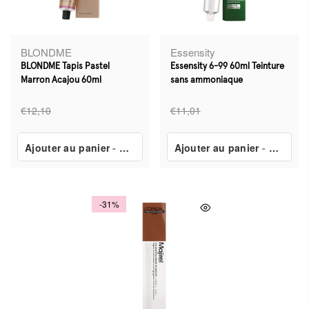
BLONDME
Essensity
BLONDME Tapis Pastel
Essensity 6-99 60ml Teinture
Marron Acajou 60ml
sans ammoniaque
€12,10
€11,01
Ajouter au panier
-
€6,90
Ajouter au panier
-
€3,24
-31%