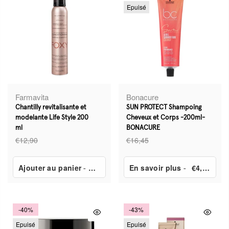
Epuisé
Farmavita
Bonacure
Chantilly revitalisante et
SUN PROTECT Shampoing
modelante Life Style 200
Cheveux et Corps -200ml-
ml
BONACURE
€12,90
€16,45
Ajouter au panier
-
€6,45
En savoir plus
-
€4,97
-40%
-43%
Epuisé
Epuisé