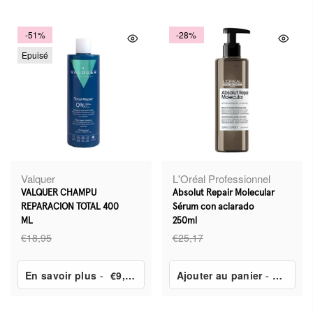
-51%
-28%
Epuisé
Valquer
L'Oréal Professionnel
VALQUER CHAMPU
Absolut Repair Molecular
REPARACION TOTAL 400
Sérum con aclarado
ML
250ml
€18,95
€25,17
En savoir plus
-
€9,42
Ajouter au panier
-
€18,35