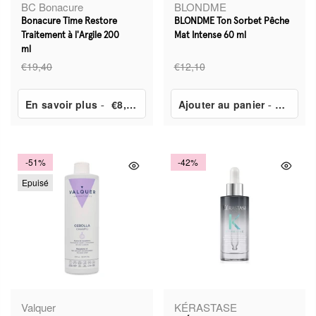
BC Bonacure
BLONDME
Bonacure Time Restore
BLONDME Ton Sorbet Pêche
Traitement à l'Argile 200
Mat Intense 60 ml
ml
€19,40
€12,10
En savoir plus
-
€8,50
Ajouter au panier
-
€6,90
-51%
-42%
Epuisé
Valquer
KÉRASTASE