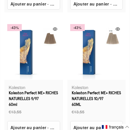
Ajouter au panier
-
€7,80
Ajouter au panier
-
€7,80
-43%
-43%
Koleston
Koleston
Koleston Perfect ME+ RICHES
Koleston Perfect ME+ RICHES
NATURELLES 9/97
NATURELLES 10/97
60ml
60ML
€13,55
€13,55
français
Ajouter au panier
-
€7,80
Ajouter au panier
-
€7,80