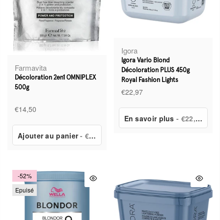
Igora
Igora Vario Blond
Farmavita
Décoloration PLUS 450g
Décoloration 2en1 OMNIPLEX
Royal Fashion Lights
500g
€22,97
€14,50
En savoir plus
- €22,97
Ajouter au panier
- €14,50
-52%
Epuisé