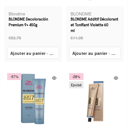
Blondme
BLONDME
BLONDME Decoloración
BLONDME Additif Décolorant
Premium 9+ 450g
et Tonifiant Violette 60
ml
€53,75
€11,95
Ajouter au panier
-
€27,99
Ajouter au panier
-
€8,69
-57%
-28%
Epuisé