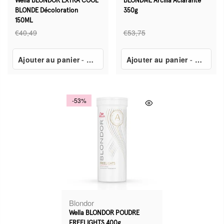
Wella BLONDOR EXTRA COOL
BLONDME Arcilla Aclarante
BLONDE Décoloration
350g
150ML
€40,49
€53,75
Ajouter au panier
-
€17,49
Ajouter au panier
-
€24,50
-53%
Blondor
Wella BLONDOR POUDRE
FREELIGHTS 400g