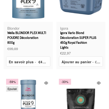
Blondor
Igora
Wella BLONDOR PLEX MULTI
Igora Vario Blond
POUDRE Décoloration
Décoloration SUPER PLUS
800g
450g Royal Fashion
€95,09
Lights
€22,97
En savoir plus
-
€46,49
Ajouter au panier
- €22,97
-59%
-33%
Epuisé