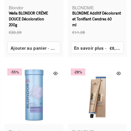
Blondor
BLONDME
Wella BLONDOR CRÈME
BLONDME Additif Décolorant
DOUCE Décoloration
et Tonifiant Cendres 60
200g
ml
€30,99
€11,95
Ajouter au panier
-
€13,39
En savoir plus
-
€8,69
-55%
-28%