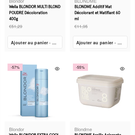
Blondor
BLONDME
Wella BLONDOR MULTI BLOND
BLONDME Additif Mat
POUDRE Décoloration
Décolorant et Matifiant 60
400g
ml
€51,29
€11,95
Ajouter au panier
-
€23,39
Ajouter au panier
-
€8,69
-57%
-55%
Blondor
Blondme