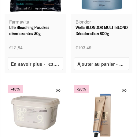
Farmavita
Blondor
Life Bleaching Poudres
Wella BLONDOR MULTI BLOND
décolorantes 30g
Décoloration 800g
€12,84
€103,49
En savoir plus
-
€3,35
Ajouter au panier
-
€40,89
-48%
-28%