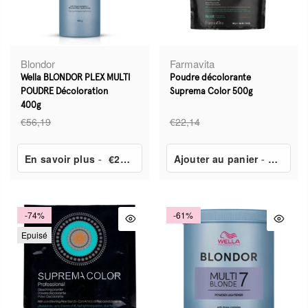
Blondor
Farmavita
Wella BLONDOR PLEX MULTI
Poudre décolorante
POUDRE Décoloration
Suprema Color 500g
400g
€56,19
€22,14
En savoir plus
-
€23,39
Ajouter au panier
-
€14,99
-74%
-61%
Epuisé