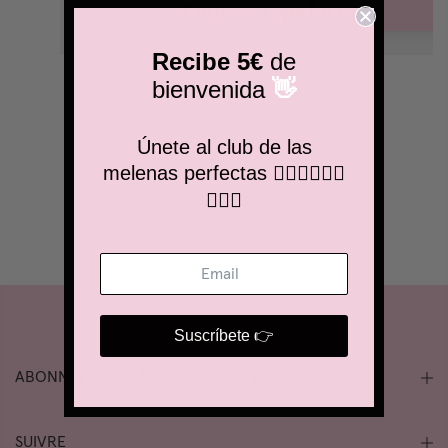
Recibe 5€
de
bienvenida
👋
Únete al club de las
melenas perfectas
💁🏼‍♀️💁🏽‍♂️
💁🏻‍♀️
Suscríbete 👉
ABONNEZ-VOUS À LA NEWSLETTER
SUIVRE