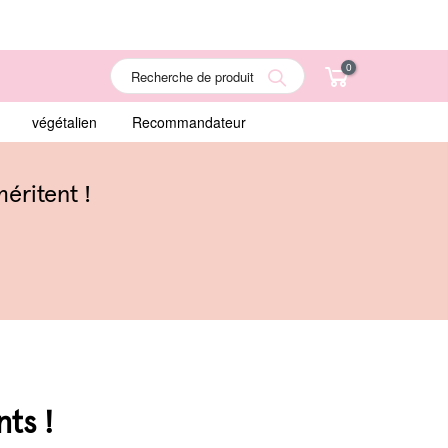
0
Search
végétalien
Recommandateur
éritent !
ts !