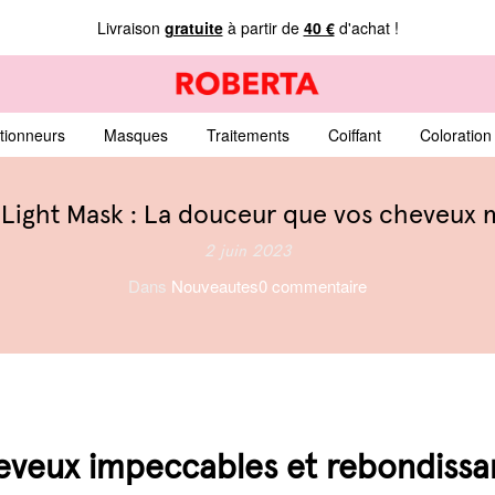
Livraison
gratuite
à partir de
40 €
d'achat !
tionneurs
Masques
Traitements
Coiffant
Coloration
 Light Mask : La douceur que vos cheveux m
2 juin 2023
Dans
Nouveautes
0 commentaire
veux impeccables et rebondissan